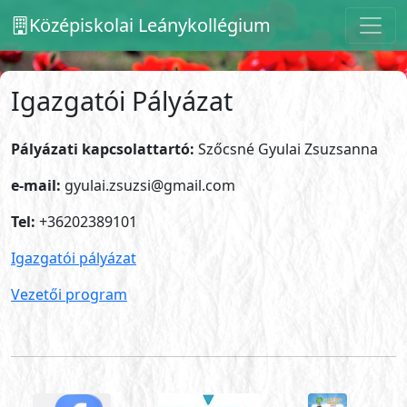
Középiskolai Leánykollégium
Igazgatói Pályázat
Pályázati kapcsolattartó:
Szőcsné Gyulai Zsuzsanna
e-mail:
gyulai.zsuzsi@gmail.com
Tel:
+36202389101
Igazgatói pályázat
Vezetői program